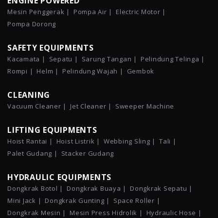
ENGINE POWERED
Mesin Penggerak |
Pompa Air |
Electric Motor |
Pompa Dorong
SAFETY EQUIPMENTS
Kacamata |
Sepatu |
Sarung Tangan |
Pelindung Telinga |
Rompi |
Helm |
Pelindung Wajah |
Gembok
CLEANING
Vacuum Cleaner |
Jet Cleaner |
Sweeper Machine
LIFTING EQUIPMENTS
Hoist Rantai |
Hoist Listrik |
Webbing Sling |
Tali |
Palet Gudang |
Stacker Gudang
HYDRAULIC EQUIPMENTS
Dongkrak Botol |
Dongkrak Buaya |
Dongkrak Sepatu |
Mini Jack |
Dongkrak Gunting |
Space Roller |
Dongkrak Mesin |
Mesin Press Hidrolik |
Hydraulic Hose |