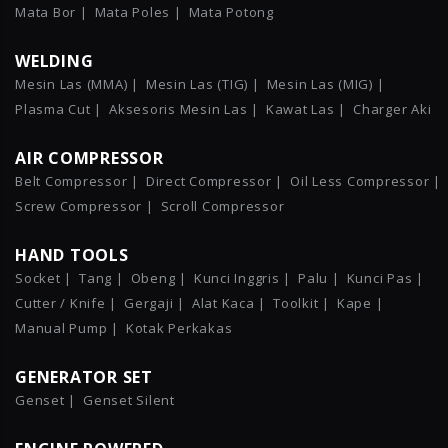
Mata Bor |
Mata Poles |
Mata Potong
WELDING
Mesin Las (MMA) |
Mesin Las (TIG) |
Mesin Las (MIG) |
Plasma Cut |
Aksesoris Mesin Las |
Kawat Las |
Charger Aki
AIR COMPRESSOR
Belt Compressor |
Direct Compressor |
Oil Less Compressor |
Screw Compressor |
Scroll Compressor
HAND TOOLS
Socket |
Tang |
Obeng |
Kunci Inggris |
Palu |
Kunci Pas |
Cutter / Knife |
Gergaji |
Alat Kaca |
Toolkit |
Kape |
Manual Pump |
Kotak Perkakas
GENERATOR SET
Genset |
Genset Silent