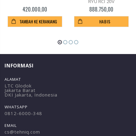
RYU RCI 20V
420.000,00
888.750,00
TAMBAH KE KERANJANG
HABIS
INFORMASI
ALAMAT
LTC Glodok
Jakarta Barat
DKI Jakarta, Indonesia
WHATSAPP
0812-6000-348
EMAIL
cs@tehniq.com