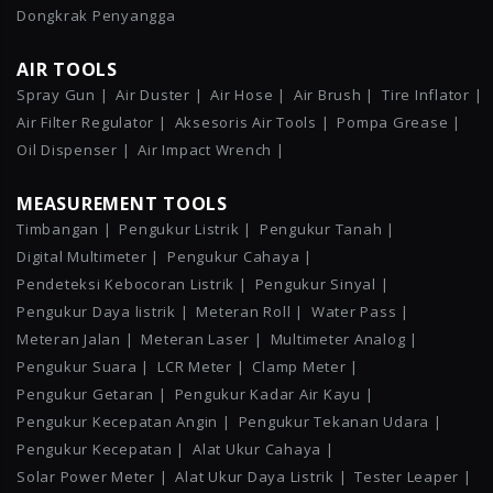
Dongkrak Penyangga
AIR TOOLS
Spray Gun |
Air Duster |
Air Hose |
Air Brush |
Tire Inflator |
Air Filter Regulator |
Aksesoris Air Tools |
Pompa Grease |
Oil Dispenser |
Air Impact Wrench |
MEASUREMENT TOOLS
Timbangan |
Pengukur Listrik |
Pengukur Tanah |
Digital Multimeter |
Pengukur Cahaya |
Pendeteksi Kebocoran Listrik |
Pengukur Sinyal |
Pengukur Daya listrik |
Meteran Roll |
Water Pass |
Meteran Jalan |
Meteran Laser |
Multimeter Analog |
Pengukur Suara |
LCR Meter |
Clamp Meter |
Pengukur Getaran |
Pengukur Kadar Air Kayu |
Pengukur Kecepatan Angin |
Pengukur Tekanan Udara |
Pengukur Kecepatan |
Alat Ukur Cahaya |
Solar Power Meter |
Alat Ukur Daya Listrik |
Tester Leaper |