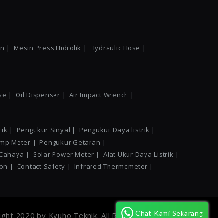
n |
Mesin Press Hidrolik |
Hydraulic Hose |
se |
Oil Dispenser |
Air Impact Wrench |
ik |
Pengukur Sinyal |
Pengukur Daya listrik |
mp Meter |
Pengukur Getaran |
 Cahaya |
Solar Power Meter |
Alat Ukur Daya Listrik |
ion |
Contact Safety |
Infrared Thermometer |
Chat Kami Sekarang
ght 2020 by Kyuho Teknik. All Rights Reserved.