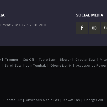
RJA
SOCIAL MEDIA
 Jum'at / 8:30 - 17:30 WIB
w |
Trimmer |
Cut Off |
Table Saw |
Blower |
Circular Saw |
Mite
 |
Scroll Saw |
Lem Tembak |
Obeng Listrik |
Accessories Power 
 |
Plasma Cut |
Aksesoris Mesin Las |
Kawat Las |
Charger Aki