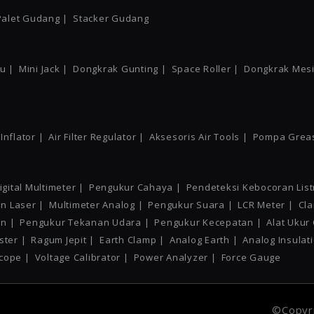
Palet Gudang |
Stacker Gudang
u |
Mini Jack |
Dongkrak Gunting |
Space Roller |
Dongkrak Mesi
 Inflator |
Air Filter Regulator |
Aksesoris Air Tools |
Pompa Grea
igital Multimeter |
Pengukur Cahaya |
Pendeteksi Kebocoran Listr
n Laser |
Multimeter Analog |
Pengukur Suara |
LCR Meter |
Cla
n |
Pengukur Tekanan Udara |
Pengukur Kecepatan |
Alat Ukur
ster |
Ragum Jepit |
Earth Clamp |
Analog Earth |
Analog Insulat
cope |
Voltage Calibrator |
Power Analyzer |
Force Gauge
©Copyri