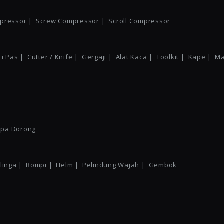
mpressor |
Screw Compressor |
Scroll Compressor
i Pas |
Cutter / Knife |
Gergaji |
Alat Kaca |
Toolkit |
Kape |
Ma
pa Dorong
linga |
Rompi |
Helm |
Pelindung Wajah |
Gembok