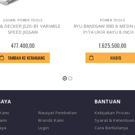
JIGSAW
,
POWER TOOLS
POWER TOOLS
& DECKER JS20-B1 VARIABLE
RYU BANDSAW RBS 8 MESIN 
SPEED JIGSAW
PITA UKIR KAYU 8 INCH
477.400,00
1.625.500,00
TAMBAH KE KERANJANG
HABIS
SAYA
BANTUAN
 Kami
Riwayat Pembelian
Kebijakan Privasi
Kami
Brands Kami
Syarat & Ketentuan
Saya
Login
Cara Berbelanja