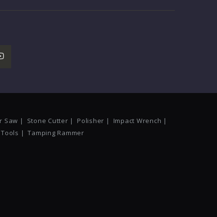
r Saw |
Stone Cutter |
Polisher |
Impact Wrench |
Tools |
Tamping Rammer