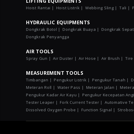
LIFTING EQUIPMENTS
Hoist Rantai |
Hoist Listrik |
Webbing Sling |
Tali |
HYDRAULIC EQUIPMENTS
Dongkrak Botol |
Dongkrak Buaya |
Dongkrak Sepat
Dongkrak Penyangga
AIR TOOLS
Spray Gun |
Air Duster |
Air Hose |
Air Brush |
Tire
MEASUREMENT TOOLS
Timbangan |
Pengukur Listrik |
Pengukur Tanah |
D
Meteran Roll |
Water Pass |
Meteran Jalan |
Metera
Pengukur Kadar Air Kayu |
Pengukur Kecepatan Angi
Tester Leaper |
Fork Current Tester |
Automative Te
Dissolved Oxygen Probe |
Function Signal |
Strobos