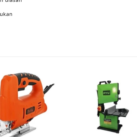
n ulasan
mukan