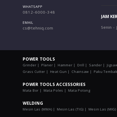
WHATSAPP
0812-6000-348
JAM KE
EMAIL
Senin -
cs@tehniq.com
POWER TOOLS
Grinder |
Planer |
Hammer |
Drill |
Sander |
Jigsa
Grass Cutter |
Heat Gun |
Chainsaw |
Paku Tembak
POWER TOOLS ACCESSORIES
Mata Bor |
Mata Poles |
Mata Potong
WELDING
Mesin Las (MMA) |
Mesin Las (TIG) |
Mesin Las (MIG)