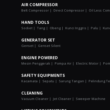
AIR COMPRESSOR
Belt Compressor |
Direct Compressor |
Oil Less Co
HAND TOOLS
Socket |
Tang |
Obeng |
Kunci Inggris |
Palu |
Kunc
GENERATOR SET
Genset |
Genset Silent
ENGINE POWERED
Mesin Penggerak |
Pompa Air |
Electric Motor |
Pom
SAFETY EQUIPMENTS
Kacamata |
Sepatu |
Sarung Tangan |
Pelindung Te
CLEANING
Vacuum Cleaner |
Jet Cleaner |
Sweeper Machine