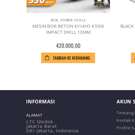
BOR
,
POWER TOOLS
 BA632
MESIN BOR BETON KYUHO K550I
BLACK 
IMPACT DRILL 13MM
420.000,00
G
TAMBAH KE KERANJANG
INFORMASI
AKUN 
Tentang
ALAMAT
Kontak 
LTC Glodok
Jakarta Barat
Profile 
DKI Jakarta, Indonesia