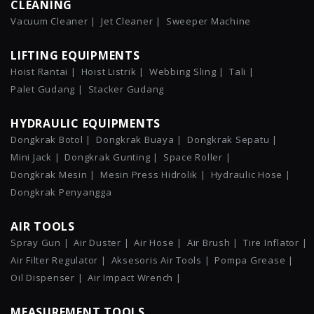
CLEANING
Vacuum Cleaner |
Jet Cleaner |
Sweeper Machine
LIFTING EQUIPMENTS
Hoist Rantai |
Hoist Listrik |
Webbing Sling |
Tali |
Palet Gudang |
Stacker Gudang
HYDRAULIC EQUIPMENTS
Dongkrak Botol |
Dongkrak Buaya |
Dongkrak Sepatu |
Mini Jack |
Dongkrak Gunting |
Space Roller |
Dongkrak Mesin |
Mesin Press Hidrolik |
Hydraulic Hose |
Dongkrak Penyangga
AIR TOOLS
Spray Gun |
Air Duster |
Air Hose |
Air Brush |
Tire Inflator |
Air Filter Regulator |
Aksesoris Air Tools |
Pompa Grease |
Oil Dispenser |
Air Impact Wrench |
MEASUREMENT TOOLS