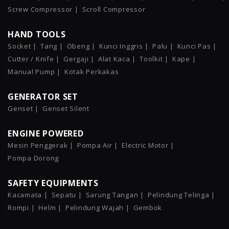
Screw Compressor |
Scroll Compressor
HAND TOOLS
Socket |
Tang |
Obeng |
Kunci Inggris |
Palu |
Kunci Pas |
Cutter / Knife |
Gergaji |
Alat Kaca |
Toolkit |
Kape |
Manual Pump |
Kotak Perkakas
GENERATOR SET
Genset |
Genset Silent
ENGINE POWERED
Mesin Penggerak |
Pompa Air |
Electric Motor |
Pompa Dorong
SAFETY EQUIPMENTS
Kacamata |
Sepatu |
Sarung Tangan |
Pelindung Telinga |
Rompi |
Helm |
Pelindung Wajah |
Gembok