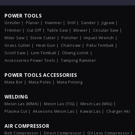
POWER TOOLS
Grinder |
Planer |
Hammer |
Drill |
Sander |
Jigsaw |
Trimmer |
Cut Off |
Table Saw |
Blower |
Circular Saw |
Miter Saw |
Stone Cutter |
Polisher |
Impact Wrench |
Grass Cutter |
Heat Gun |
Chainsaw |
Paku Tembak |
Scroll Saw |
Lem Tembak |
Obeng Listrik |
Accessories Power Tools |
Tamping Rammer
POWER TOOLS ACCESSORIES
Mata Bor |
Mata Poles |
Mata Potong
WELDING
Mesin Las (MMA) |
Mesin Las (TIG) |
Mesin Las (MIG) |
Plasma Cut |
Aksesoris Mesin Las |
Kawat Las |
Charger Aki
AIR COMPRESSOR
Belt Compressor |
Direct Compressor |
Oil Less Compressor |